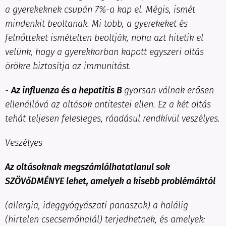
a gyerekeknek csupán 7%-a kap el. Mégis, ismét
mindenkit beoltanak. Mi több, a gyerekeket és
felnőtteket ismételten beoltják, noha azt hitetik el
velünk, hogy a gyerekkorban kapott egyszeri oltás
örökre biztosítja az immunitást.
-
Az influenza és a hepatitis B
gyorsan válnak erősen
ellenállóvá az oltások antitestei ellen. Ez a két oltás
tehát teljesen felesleges, ráadásul rendkívül veszélyes.
Veszélyes
Az oltásoknak megszámlálhatatlanul sok
SZÖVőDMÉNYE lehet, amelyek a kisebb problémáktól
(allergia, ideggyógyászati panaszok) a halálig
(hirtelen csecsemőhalál) terjedhetnek, és amelyek: