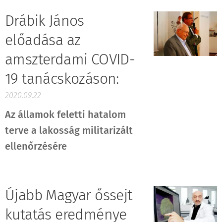
Drábik János
előadása az
amszterdami COVID-
19 tanácskozáson:
2020.09.22
Az államok feletti hatalom
terve a lakosság militarizált
ellenőrzésére
Újabb Magyar őssejt
kutatás eredménye