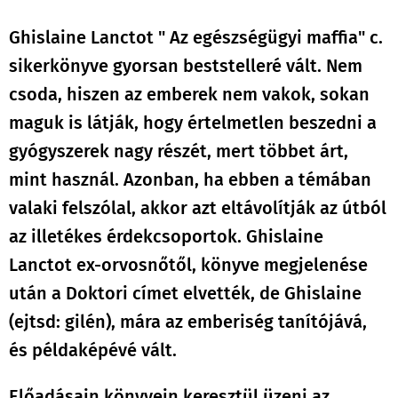
Ghislaine Lanctot " Az egészségügyi maffia" c.
sikerkönyve gyorsan beststelleré vált. Nem
csoda, hiszen az emberek nem vakok, sokan
maguk is látják, hogy értelmetlen beszedni a
gyógyszerek nagy részét, mert többet árt,
mint használ. Azonban, ha ebben a témában
valaki felszólal, akkor azt eltávolítják az útból
az illetékes érdekcsoportok. Ghislaine
Lanctot ex-orvosnőtől, könyve megjelenése
után a Doktori címet elvették, de Ghislaine
(ejtsd: gilén), mára az emberiség tanítójává,
és példaképévé vált.
Előadásain könyvein keresztül üzeni az