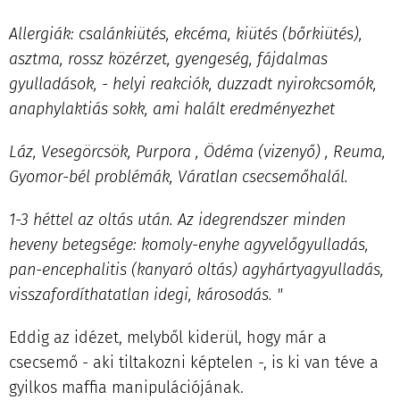
Allergiák: csalánkiütés, ekcéma, kiütés (bőrkiütés),
asztma, rossz közérzet, gyengeség, fájdalmas
gyulladások, - helyi reakciók, duzzadt nyirokcsomók,
anaphylaktiás sokk, ami halált eredményezhet
Láz, Vesegörcsök, Purpora , Ödéma (vizenyő) , Reuma,
Gyomor-bél problémák, Váratlan csecsemőhalál.
1-3 héttel az oltás után. Az idegrendszer minden
heveny betegsége: komoly-enyhe agyvelőgyulladás,
pan-encephalitis (kanyaró oltás) agyhártyagyulladás,
visszafordíthatatlan idegi, károsodás. "
Eddig az idézet, melyből kiderül, hogy már a
csecsemő - aki tiltakozni képtelen -, is ki van téve a
gyilkos maffia manipulációjának.