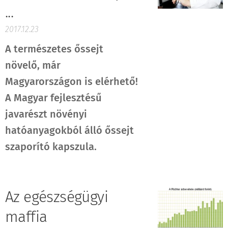
...
2017.12.23
A természetes őssejt
növelő,
m
ár
Magyarországon is elérhető!
A Magyar fejlesztésű
javarészt növényi
hatóanyagokból álló őssejt
szaporító kapszula.
Az egészségügyi
maffia