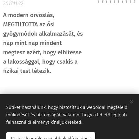
2017.11.22
A modern orvoslás,
MEGTILTOTTA az ősi
gyógymódok alkalmazását, és
nap mint nap mindent
megtesz azért, hogy elhitesse
a lakossággal, hogy csakis a
fizikai test létezik.
Sütiket használunk, hogy biztosítsuk a weboldal megfelelő
Share
működését és biztonságát, valamint hogy a lehető legjobb
felhasználói élményt kínáljuk Neked.
Csak a legszükségesebbek elfogadása