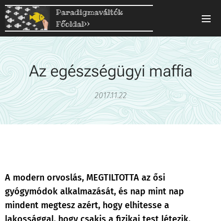
Paradigmaváltók
Főoldal>>
Az egészségügyi maffia
2017.11.22
A modern orvoslás, MEGTILTOTTA az ősi
gyógymódok alkalmazását, és nap mint nap
mindent megtesz azért, hogy elhitesse a
lakossággal, hogy csakis a fizikai test létezik.