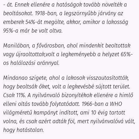
- át. Ennek ellenére a hatóságok tovább növelték a
beoltásokat. 1918-ban, a legszörnyűbb járvány az
emberek 54%-át megölte, akkor, amikor a lakosság
95%-a már be volt oltva.
Manilában, a fővárosban, ahol mindenkit beoltottak
vagy újraoltottak,volt a legkeményebb a helyzet 65%-
os halálozási aránnyal.
Mindanao szigete, ahol a lakosok visszautasították,
hogy beoltsák őket, volt a legkevésbé sújtott terület.
Csak 11%. A nyilvánvaló bizonyítékok ellenére a himlő
elleni oltás tovább folytatódott. 1966-ban a WHO
világméretű kampányt indított, ami 10 évig tartott
volna, és csak azért adták föl, mert nyilvánvalóvá vált,
hogy hatástalan.