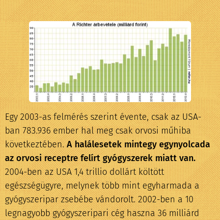
Egy 2003-as felmérés szerint évente, csak az USA-
ban 783.936 ember hal meg csak orvosi műhiba
következtében.
A halálesetek mintegy egynyolcada
az orvosi receptre felírt gyógyszerek miatt van.
2004-ben az USA 1,4 trillio dollárt költött
egészségügyre, melynek több mint egyharmada a
gyógyszeripar zsebébe vándorolt. 2002-ben a 10
legnagyobb gyógyszeripari cég haszna 36 milliárd