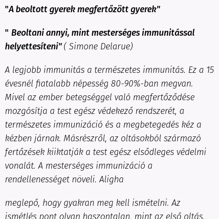
"
A beoltott gyerek megfertőzött gyerek"
"
Beoltani annyi, mint mesterséges immunitással
helyettesíteni"
(
Simone Delarue)
A legjobb immunitás a természetes immunitás. Ez a 15
évesnél fiatalabb népesség 80-90%-ban megvan.
Mivel az ember betegséggel való megfertőződése
mozgósítja a test egész védekező rendszerét, a
természetes immunizáció és a megbetegedés kéz a
kézben járnak. Másrészről, az oltásokból származó
fertőzések kiiktatják a test egész elsődleges védelmi
vonalát. A mesterséges immunizáció a
rendellenességet növeli. Aligha
meglepő, hogy gyakran meg kell ismételni. Az
ismétlés pont olyan haszontalan, mint az első oltás.